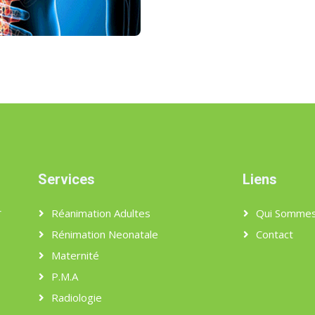
Services
Liens
r
Réanimation Adultes
Qui Sommes
Rénimation Neonatale
Contact
Maternité
P.M.A
Radiologie