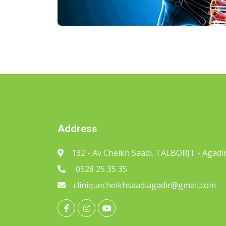
Address
132 - Av Cheikh Saadi. TALBORJT - Agadi
0528 25 35 35
cliniquecheikhsaadiagadir@gmail.com