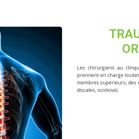
TRA
OR
Les chirurgiens au clinq
prennent en charge toutes 
membres supérieurs, des me
discales, scoliose).