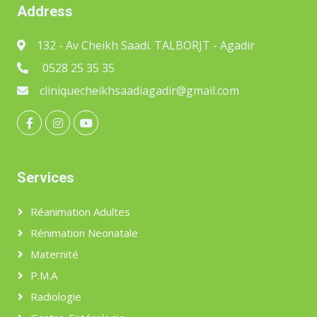
Address
132 - Av Cheikh Saadi. TALBORJT - Agadir
0528 25 35 35
cliniquecheikhsaadiagadir@gmail.com
Services
Réanimation Adultes
Rénimation Neonatale
Maternité
P.M.A
Radiologie