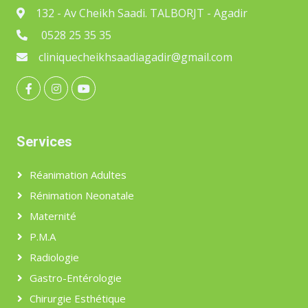
132 - Av Cheikh Saadi. TALBORJT - Agadir
0528 25 35 35
cliniquecheikhsaadiagadir@gmail.com
Services
Réanimation Adultes
Rénimation Neonatale
Maternité
P.M.A
Radiologie
Gastro-Entérologie
Chirurgie Esthétique